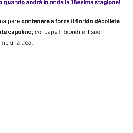
o quando andrà in onda la 18esima stagione!
tina pare
contenere a forza il florido décollété
nte capolino
; coi capelli biondi e il suo
ome una dea.