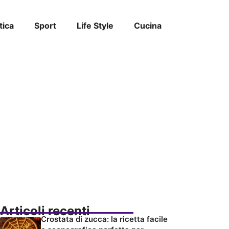
tica
Sport
Life Style
Cucina
Articoli recenti
Crostata di zucca: la ricetta facile