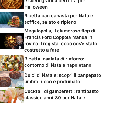
e scenografica perfetta per
Halloween
Ricetta pan canasta per Natale:
soffice, salato e ripieno
Megalopolis, il clamoroso flop di
Francis Ford Coppola manda in
rovina il regista: ecco cos’è stato
costretto a fare
Ricetta insalata di rinforzo: il
contorno di Natale napoletano
Dolci di Natale: scopri il panpepato
umbro, ricco e profumato
Cocktail di gamberetti: l’antipasto
classico anni ’80 per Natale