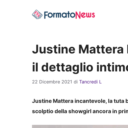
Vai
al
contenuto
Justine Mattera l
il dettaglio inti
22 Dicembre 2021
di
Tancredi L
Justine Mattera incantevole, la tuta 
scolptio della showgirl ancora in pr