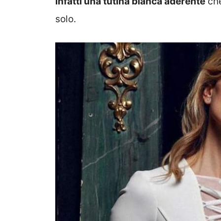
infatti una tutina bianca aderente
che
solo.