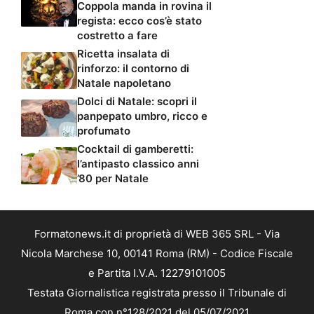
Coppola manda in rovina il
regista: ecco cos’è stato
costretto a fare
Ricetta insalata di
rinforzo: il contorno di
Natale napoletano
Dolci di Natale: scopri il
panpepato umbro, ricco e
profumato
Cocktail di gamberetti:
l’antipasto classico anni
’80 per Natale
Formatonews.it di proprietà di WEB 365 SRL - Via
Nicola Marchese 10, 00141 Roma (RM) - Codice Fiscale
e Partita I.V.A. 12279101005
Testata Giornalistica registrata presso il Tribunale di
Roma con n°128/2021 del 05/07/2021