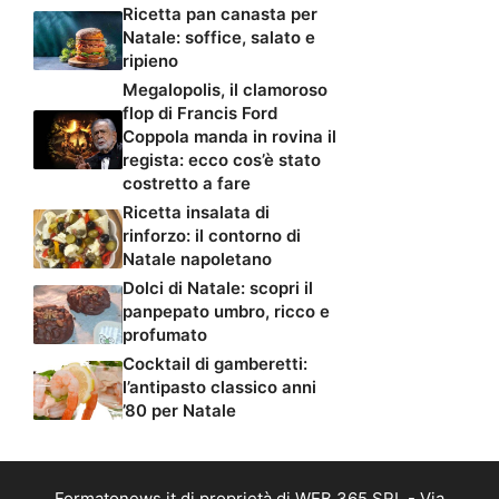
Ricetta pan canasta per
Natale: soffice, salato e
ripieno
Megalopolis, il clamoroso
flop di Francis Ford
Coppola manda in rovina il
regista: ecco cos’è stato
costretto a fare
Ricetta insalata di
rinforzo: il contorno di
Natale napoletano
Dolci di Natale: scopri il
panpepato umbro, ricco e
profumato
Cocktail di gamberetti:
l’antipasto classico anni
’80 per Natale
Formatonews.it di proprietà di WEB 365 SRL - Via