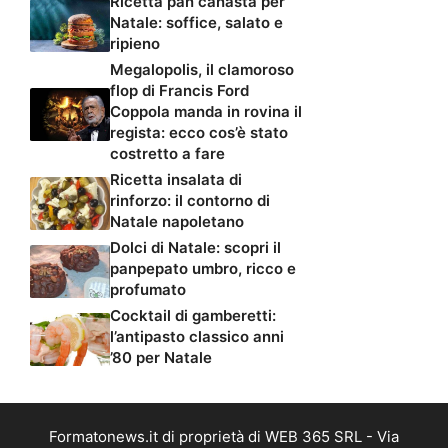
Ricetta pan canasta per
Natale: soffice, salato e
ripieno
Megalopolis, il clamoroso
flop di Francis Ford
Coppola manda in rovina il
regista: ecco cos’è stato
costretto a fare
Ricetta insalata di
rinforzo: il contorno di
Natale napoletano
Dolci di Natale: scopri il
panpepato umbro, ricco e
profumato
Cocktail di gamberetti:
l’antipasto classico anni
’80 per Natale
Formatonews.it di proprietà di WEB 365 SRL - Via