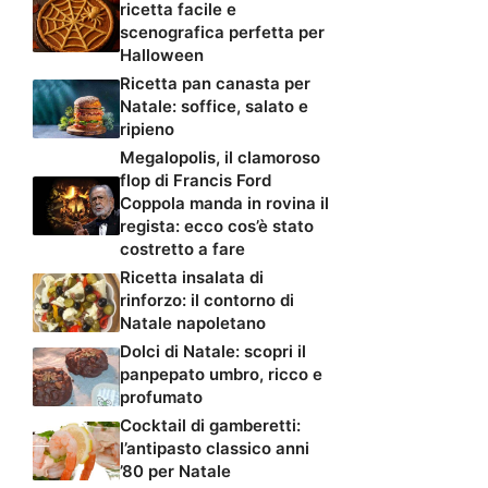
ricetta facile e
scenografica perfetta per
Halloween
Ricetta pan canasta per
Natale: soffice, salato e
ripieno
Megalopolis, il clamoroso
flop di Francis Ford
Coppola manda in rovina il
regista: ecco cos’è stato
costretto a fare
Ricetta insalata di
rinforzo: il contorno di
Natale napoletano
Dolci di Natale: scopri il
panpepato umbro, ricco e
profumato
Cocktail di gamberetti:
l’antipasto classico anni
’80 per Natale