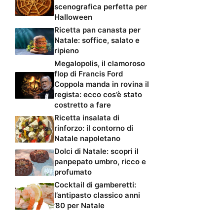
scenografica perfetta per
Halloween
Ricetta pan canasta per
Natale: soffice, salato e
ripieno
Megalopolis, il clamoroso
flop di Francis Ford
Coppola manda in rovina il
regista: ecco cos’è stato
costretto a fare
Ricetta insalata di
rinforzo: il contorno di
Natale napoletano
Dolci di Natale: scopri il
panpepato umbro, ricco e
profumato
Cocktail di gamberetti:
l’antipasto classico anni
’80 per Natale