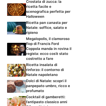
Crostata di zucca: la
ricetta facile e
scenografica perfetta per
Halloween
Ricetta pan canasta per
Natale: soffice, salato e
ripieno
Megalopolis, il clamoroso
flop di Francis Ford
Coppola manda in rovina il
regista: ecco cos’è stato
costretto a fare
Ricetta insalata di
rinforzo: il contorno di
Natale napoletano
Dolci di Natale: scopri il
panpepato umbro, ricco e
profumato
Cocktail di gamberetti:
l’antipasto classico anni