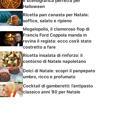
e scenografica perfetta per
Halloween
Ricetta pan canasta per Natale:
soffice, salato e ripieno
Megalopolis, il clamoroso flop di
Francis Ford Coppola manda in
rovina il regista: ecco cos’è stato
costretto a fare
Ricetta insalata di rinforzo: il
contorno di Natale napoletano
Dolci di Natale: scopri il panpepato
umbro, ricco e profumato
Cocktail di gamberetti: l’antipasto
classico anni ’80 per Natale