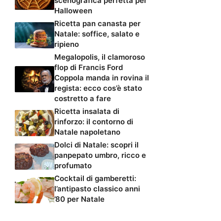
scenografica perfetta per
Halloween
Ricetta pan canasta per
Natale: soffice, salato e
ripieno
Megalopolis, il clamoroso
flop di Francis Ford
Coppola manda in rovina il
regista: ecco cos’è stato
costretto a fare
Ricetta insalata di
rinforzo: il contorno di
Natale napoletano
Dolci di Natale: scopri il
panpepato umbro, ricco e
profumato
Cocktail di gamberetti:
l’antipasto classico anni
’80 per Natale