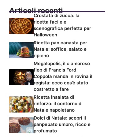
Articoli recenti
Crostata di zucca: la
ricetta facile e
scenografica perfetta per
Halloween
Ricetta pan canasta per
Natale: soffice, salato e
ripieno
Megalopolis, il clamoroso
flop di Francis Ford
Coppola manda in rovina il
regista: ecco cos’è stato
costretto a fare
Ricetta insalata di
rinforzo: il contorno di
Natale napoletano
Dolci di Natale: scopri il
panpepato umbro, ricco e
profumato