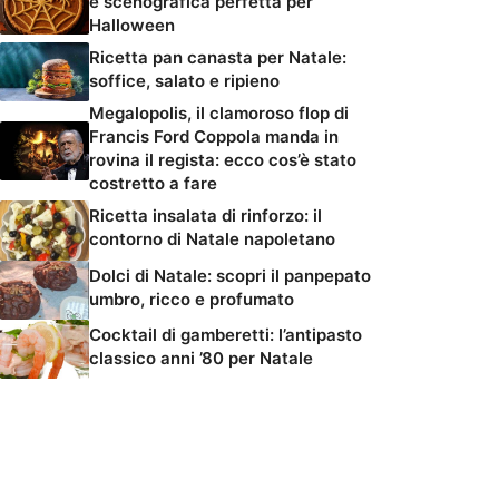
e scenografica perfetta per
Halloween
Ricetta pan canasta per Natale:
soffice, salato e ripieno
Megalopolis, il clamoroso flop di
Francis Ford Coppola manda in
rovina il regista: ecco cos’è stato
costretto a fare
Ricetta insalata di rinforzo: il
contorno di Natale napoletano
Dolci di Natale: scopri il panpepato
umbro, ricco e profumato
Cocktail di gamberetti: l’antipasto
classico anni ’80 per Natale