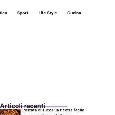
tica
Sport
Life Style
Cucina
Articoli recenti
Crostata di zucca: la ricetta facile