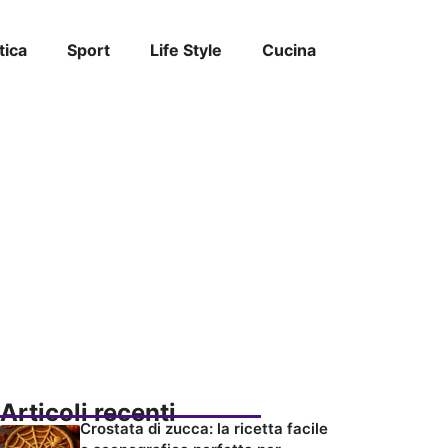
tica
Sport
Life Style
Cucina
Articoli recenti
Crostata di zucca: la ricetta facile