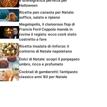
e scenografica perfetta per
Halloween
Ricetta pan canasta per Natale:
soffice, salato e ripieno
Megalopolis, il clamoroso flop di
Francis Ford Coppola manda in
rovina il regista: ecco cos’è stato
costretto a fare
Ricetta insalata di rinforzo: il
contorno di Natale napoletano
Dolci di Natale: scopri il panpepato
umbro, ricco e profumato
Cocktail di gamberetti: l’antipasto
classico anni ’80 per Natale