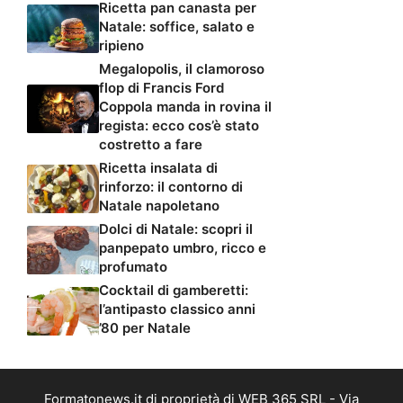
Ricetta pan canasta per
Natale: soffice, salato e
ripieno
Megalopolis, il clamoroso
flop di Francis Ford
Coppola manda in rovina il
regista: ecco cos’è stato
costretto a fare
Ricetta insalata di
rinforzo: il contorno di
Natale napoletano
Dolci di Natale: scopri il
panpepato umbro, ricco e
profumato
Cocktail di gamberetti:
l’antipasto classico anni
’80 per Natale
Formatonews.it di proprietà di WEB 365 SRL - Via