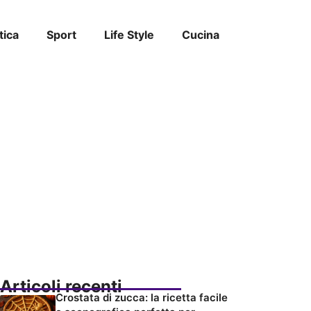
tica
Sport
Life Style
Cucina
Articoli recenti
Crostata di zucca: la ricetta facile