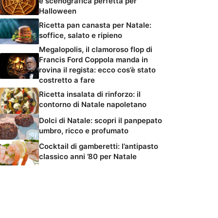
e scenografica perfetta per
Halloween
Ricetta pan canasta per Natale:
soffice, salato e ripieno
Megalopolis, il clamoroso flop di
Francis Ford Coppola manda in
rovina il regista: ecco cos’è stato
costretto a fare
Ricetta insalata di rinforzo: il
contorno di Natale napoletano
Dolci di Natale: scopri il panpepato
umbro, ricco e profumato
Cocktail di gamberetti: l’antipasto
classico anni ’80 per Natale