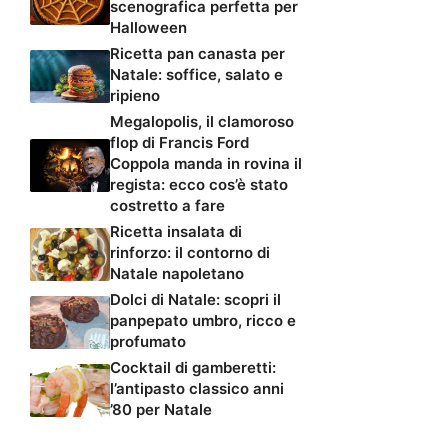
scenografica perfetta per
Halloween
Ricetta pan canasta per
Natale: soffice, salato e
ripieno
Megalopolis, il clamoroso
flop di Francis Ford
Coppola manda in rovina il
regista: ecco cos’è stato
costretto a fare
Ricetta insalata di
rinforzo: il contorno di
Natale napoletano
Dolci di Natale: scopri il
panpepato umbro, ricco e
profumato
Cocktail di gamberetti:
l’antipasto classico anni
’80 per Natale