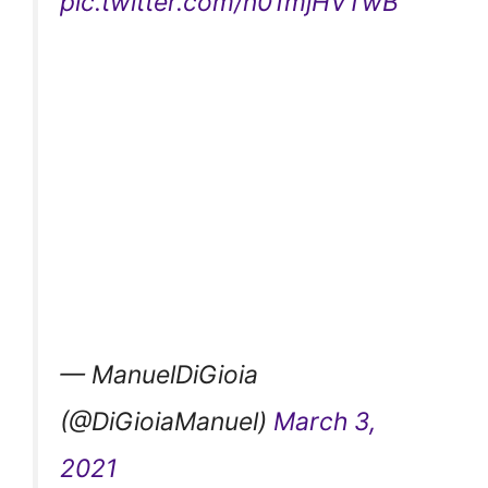
pic.twitter.com/n01mjHVTwB
— ManuelDiGioia
(@DiGioiaManuel)
March 3,
2021