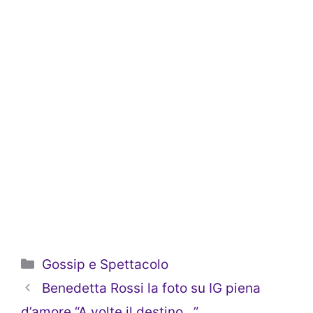
Categorie
Gossip e Spettacolo
Benedetta Rossi la foto su IG piena
d’amore “A volte il destino…”