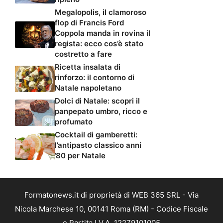
Megalopolis, il clamoroso
flop di Francis Ford
Coppola manda in rovina il
regista: ecco cos’è stato
costretto a fare
Ricetta insalata di
rinforzo: il contorno di
Natale napoletano
Dolci di Natale: scopri il
panpepato umbro, ricco e
profumato
Cocktail di gamberetti:
l’antipasto classico anni
’80 per Natale
Formatonews.it di proprietà di WEB 365 SRL - Via
Nicola Marchese 10, 00141 Roma (RM) - Codice Fiscale
e Partita I.V.A. 12279101005