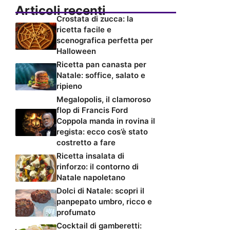
Articoli recenti
Crostata di zucca: la
ricetta facile e
scenografica perfetta per
Halloween
Ricetta pan canasta per
Natale: soffice, salato e
ripieno
Megalopolis, il clamoroso
flop di Francis Ford
Coppola manda in rovina il
regista: ecco cos’è stato
costretto a fare
Ricetta insalata di
rinforzo: il contorno di
Natale napoletano
Dolci di Natale: scopri il
panpepato umbro, ricco e
profumato
Cocktail di gamberetti: