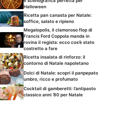
e scenografica perfetta per
Halloween
Ricetta pan canasta per Natale:
soffice, salato e ripieno
Megalopolis, il clamoroso flop di
Francis Ford Coppola manda in
rovina il regista: ecco cos’è stato
costretto a fare
Ricetta insalata di rinforzo: il
contorno di Natale napoletano
Dolci di Natale: scopri il panpepato
umbro, ricco e profumato
Cocktail di gamberetti: l’antipasto
classico anni ’80 per Natale