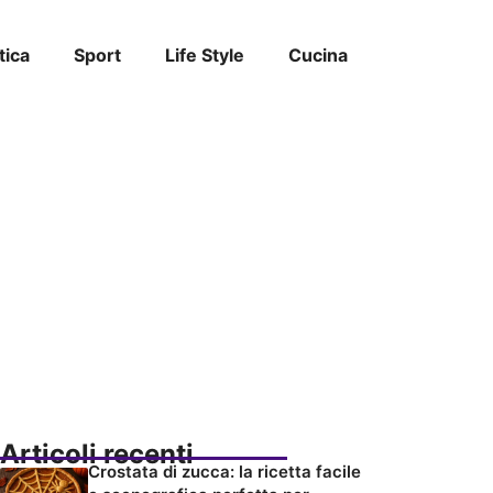
tica
Sport
Life Style
Cucina
Articoli recenti
Crostata di zucca: la ricetta facile