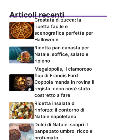
Articoli recenti
Crostata di zucca: la
ricetta facile e
scenografica perfetta per
Halloween
Ricetta pan canasta per
Natale: soffice, salato e
ripieno
Megalopolis, il clamoroso
flop di Francis Ford
Coppola manda in rovina il
regista: ecco cos’è stato
costretto a fare
Ricetta insalata di
rinforzo: il contorno di
Natale napoletano
Dolci di Natale: scopri il
panpepato umbro, ricco e
profumato