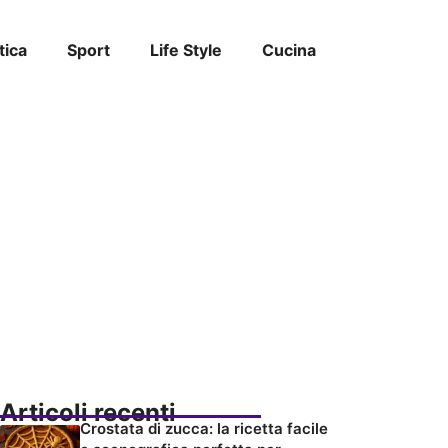
tica
Sport
Life Style
Cucina
Articoli recenti
Crostata di zucca: la ricetta facile