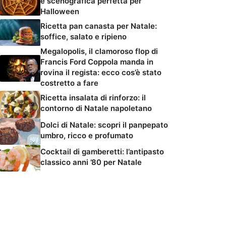
e scenografica perfetta per
Halloween
Ricetta pan canasta per Natale:
soffice, salato e ripieno
Megalopolis, il clamoroso flop di
Francis Ford Coppola manda in
rovina il regista: ecco cos’è stato
costretto a fare
Ricetta insalata di rinforzo: il
contorno di Natale napoletano
Dolci di Natale: scopri il panpepato
umbro, ricco e profumato
Cocktail di gamberetti: l’antipasto
classico anni ’80 per Natale