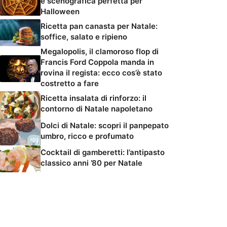
e scenografica perfetta per
Halloween
Ricetta pan canasta per Natale:
soffice, salato e ripieno
Megalopolis, il clamoroso flop di
Francis Ford Coppola manda in
rovina il regista: ecco cos’è stato
costretto a fare
Ricetta insalata di rinforzo: il
contorno di Natale napoletano
Dolci di Natale: scopri il panpepato
umbro, ricco e profumato
Cocktail di gamberetti: l’antipasto
classico anni ’80 per Natale