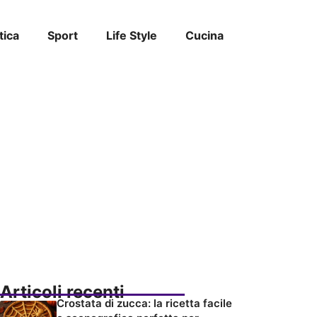
tica
Sport
Life Style
Cucina
Articoli recenti
Crostata di zucca: la ricetta facile