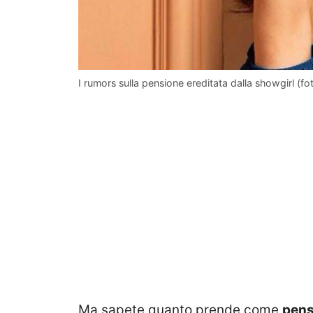
I rumors sulla pensione ereditata dalla showgirl (f
Ma sapete quanto prende come
pens