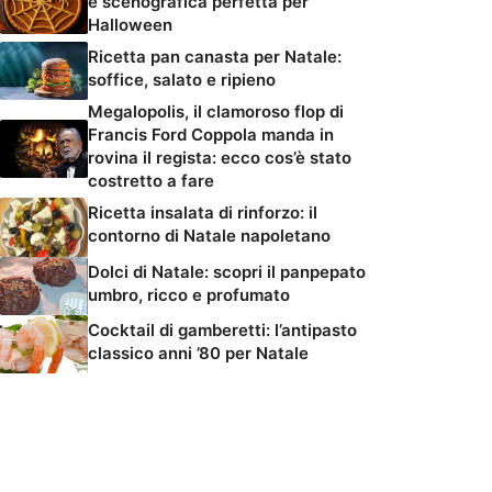
e scenografica perfetta per
Halloween
Ricetta pan canasta per Natale:
soffice, salato e ripieno
Megalopolis, il clamoroso flop di
Francis Ford Coppola manda in
rovina il regista: ecco cos’è stato
costretto a fare
Ricetta insalata di rinforzo: il
contorno di Natale napoletano
Dolci di Natale: scopri il panpepato
umbro, ricco e profumato
Cocktail di gamberetti: l’antipasto
classico anni ’80 per Natale