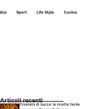
tica
Sport
Life Style
Cucina
Articoli recenti
Crostata di zucca: la ricetta facile