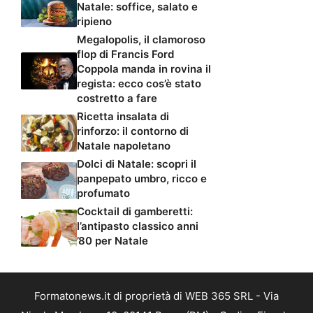
Natale: soffice, salato e
ripieno
Megalopolis, il clamoroso
flop di Francis Ford
Coppola manda in rovina il
regista: ecco cos’è stato
costretto a fare
Ricetta insalata di
rinforzo: il contorno di
Natale napoletano
Dolci di Natale: scopri il
panpepato umbro, ricco e
profumato
Cocktail di gamberetti:
l’antipasto classico anni
’80 per Natale
Formatonews.it di proprietà di WEB 365 SRL - Via