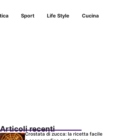
tica
Sport
Life Style
Cucina
Articoli recenti
Crostata di zucca: la ricetta facile