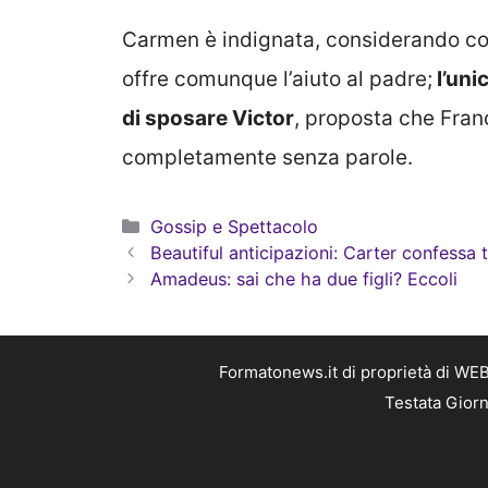
Carmen è indignata, considerando co
offre comunque l’aiuto al padre;
l’uni
di sposare Victor
, proposta che Franc
completamente senza parole.
Categorie
Gossip e Spettacolo
Beautiful anticipazioni: Carter confessa 
Amadeus: sai che ha due figli? Eccoli
Formatonews.it di proprietà di WEB
Testata Giorn