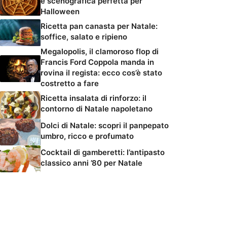
e scenografica perfetta per
Halloween
Ricetta pan canasta per Natale:
soffice, salato e ripieno
Megalopolis, il clamoroso flop di
Francis Ford Coppola manda in
rovina il regista: ecco cos’è stato
costretto a fare
Ricetta insalata di rinforzo: il
contorno di Natale napoletano
Dolci di Natale: scopri il panpepato
umbro, ricco e profumato
Cocktail di gamberetti: l’antipasto
classico anni ’80 per Natale