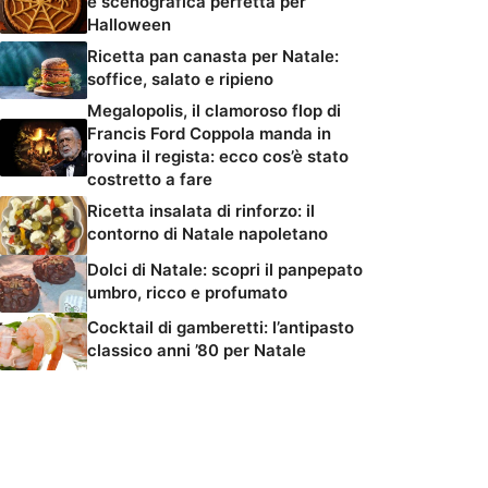
e scenografica perfetta per
Halloween
Ricetta pan canasta per Natale:
soffice, salato e ripieno
Megalopolis, il clamoroso flop di
Francis Ford Coppola manda in
rovina il regista: ecco cos’è stato
costretto a fare
Ricetta insalata di rinforzo: il
contorno di Natale napoletano
Dolci di Natale: scopri il panpepato
umbro, ricco e profumato
Cocktail di gamberetti: l’antipasto
classico anni ’80 per Natale