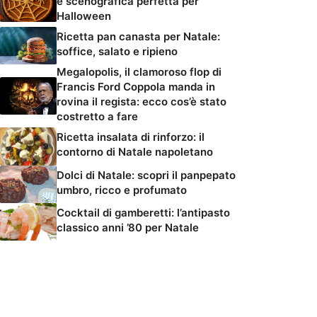
e scenografica perfetta per
Halloween
Ricetta pan canasta per Natale:
soffice, salato e ripieno
Megalopolis, il clamoroso flop di
Francis Ford Coppola manda in
rovina il regista: ecco cos’è stato
costretto a fare
Ricetta insalata di rinforzo: il
contorno di Natale napoletano
Dolci di Natale: scopri il panpepato
umbro, ricco e profumato
Cocktail di gamberetti: l’antipasto
classico anni ’80 per Natale