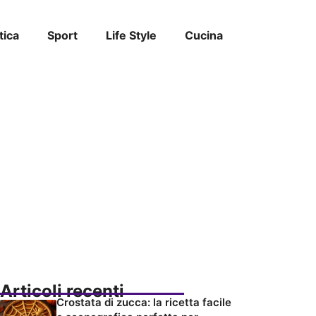
tica
Sport
Life Style
Cucina
Articoli recenti
Crostata di zucca: la ricetta facile