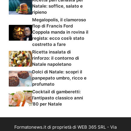
Natale: soffice, salato e
ripieno
Megalopolis, il clamoroso
flop di Francis Ford
Coppola manda in rovina il
regista: ecco cos’è stato
costretto a fare
Ricetta insalata di
rinforzo: il contorno di
Natale napoletano
Dolci di Natale: scopri il
panpepato umbro, ricco e
profumato
Cocktail di gamberetti:
l’antipasto classico anni
’80 per Natale
Formatonews.it di proprietà di WEB 365 SRL - Via