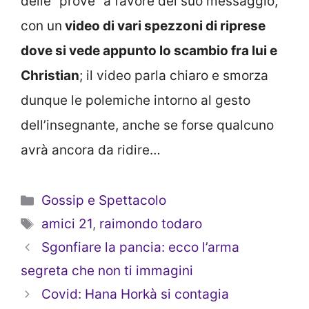
delle “prove” a favore del suo messaggio,
con un
video di vari spezzoni di riprese
dove si vede appunto lo scambio fra lui e
Christian
; il video parla chiaro e smorza
dunque le polemiche intorno al gesto
dell’insegnante, anche se forse qualcuno
avrà ancora da ridire…
Categorie
Gossip e Spettacolo
Tag
amici 21
,
raimondo todaro
Sgonfiare la pancia: ecco l’arma
segreta che non ti immagini
Covid: Hana Horkà si contagia