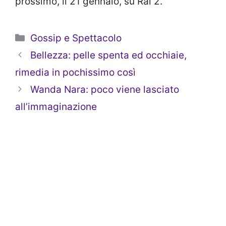
prossimo, il 21 gennaio, su Rai 2.
Categorie
Gossip e Spettacolo
Bellezza: pelle spenta ed occhiaie,
rimedia in pochissimo così
Wanda Nara: poco viene lasciato
all’immaginazione