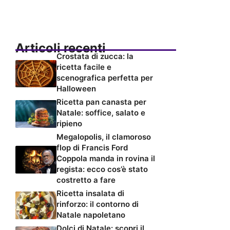
Articoli recenti
Crostata di zucca: la
ricetta facile e
scenografica perfetta per
Halloween
Ricetta pan canasta per
Natale: soffice, salato e
ripieno
Megalopolis, il clamoroso
flop di Francis Ford
Coppola manda in rovina il
regista: ecco cos’è stato
costretto a fare
Ricetta insalata di
rinforzo: il contorno di
Natale napoletano
Dolci di Natale: scopri il