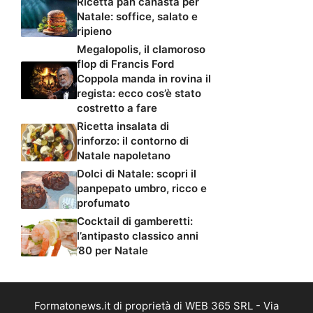
Ricetta pan canasta per
Natale: soffice, salato e
ripieno
Megalopolis, il clamoroso
flop di Francis Ford
Coppola manda in rovina il
regista: ecco cos’è stato
costretto a fare
Ricetta insalata di
rinforzo: il contorno di
Natale napoletano
Dolci di Natale: scopri il
panpepato umbro, ricco e
profumato
Cocktail di gamberetti:
l’antipasto classico anni
’80 per Natale
Formatonews.it di proprietà di WEB 365 SRL - Via