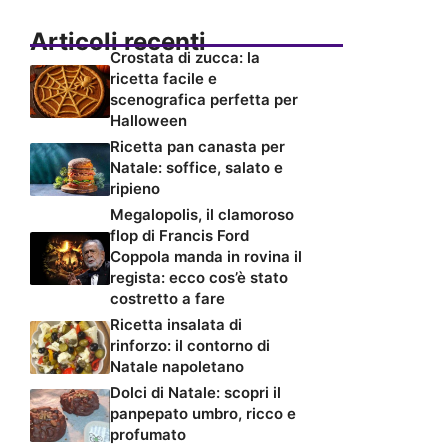
Articoli recenti
Crostata di zucca: la
ricetta facile e
scenografica perfetta per
Halloween
Ricetta pan canasta per
Natale: soffice, salato e
ripieno
Megalopolis, il clamoroso
flop di Francis Ford
Coppola manda in rovina il
regista: ecco cos’è stato
costretto a fare
Ricetta insalata di
rinforzo: il contorno di
Natale napoletano
Dolci di Natale: scopri il
panpepato umbro, ricco e
profumato