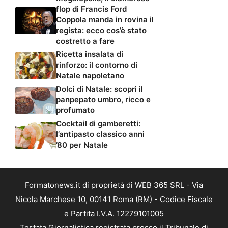
flop di Francis Ford
Coppola manda in rovina il
regista: ecco cos’è stato
costretto a fare
Ricetta insalata di
rinforzo: il contorno di
Natale napoletano
Dolci di Natale: scopri il
panpepato umbro, ricco e
profumato
Cocktail di gamberetti:
l’antipasto classico anni
’80 per Natale
Formatonews.it di proprietà di WEB 365 SRL - Via
Nicola Marchese 10, 00141 Roma (RM) - Codice Fiscale
e Partita I.V.A. 12279101005
Testata Giornalistica registrata presso il Tribunale di