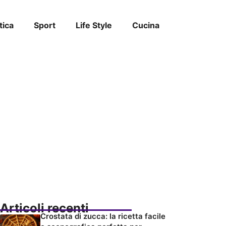
tica
Sport
Life Style
Cucina
Articoli recenti
Crostata di zucca: la ricetta facile