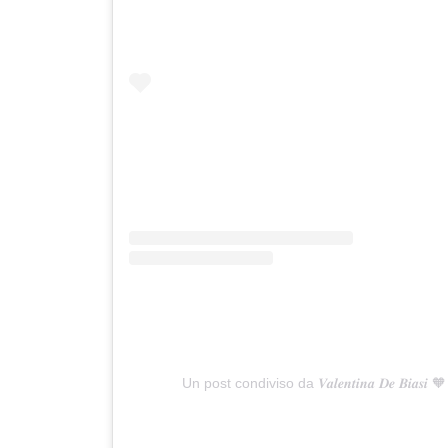
Un post condiviso da 𝑽𝒂𝒍𝒆𝒏𝒕𝒊𝒏𝒂 𝑫𝒆 𝑩𝒊𝒂