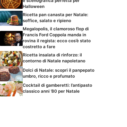
e scenografica perfetta per
Halloween
Ricetta pan canasta per Natale:
soffice, salato e ripieno
Megalopolis, il clamoroso flop di
Francis Ford Coppola manda in
rovina il regista: ecco cos’è stato
costretto a fare
Ricetta insalata di rinforzo: il
contorno di Natale napoletano
Dolci di Natale: scopri il panpepato
umbro, ricco e profumato
Cocktail di gamberetti: l’antipasto
classico anni ’80 per Natale