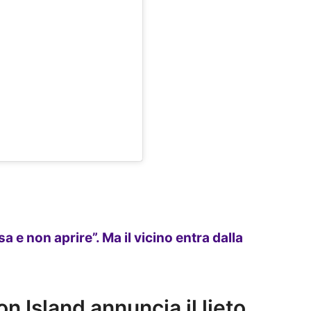
asa e non aprire”. Ma il vicino entra dalla
n Island annuncia il lieto