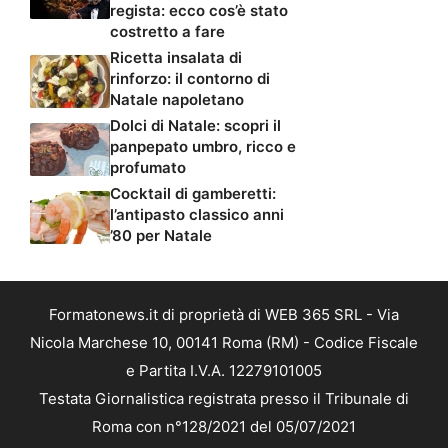
regista: ecco cos’è stato
costretto a fare
Ricetta insalata di
rinforzo: il contorno di
Natale napoletano
Dolci di Natale: scopri il
panpepato umbro, ricco e
profumato
Cocktail di gamberetti:
l’antipasto classico anni
’80 per Natale
Formatonews.it di proprietà di WEB 365 SRL - Via
Nicola Marchese 10, 00141 Roma (RM) - Codice Fiscale
e Partita I.V.A. 12279101005
Testata Giornalistica registrata presso il Tribunale di
Roma con n°128/2021 del 05/07/2021