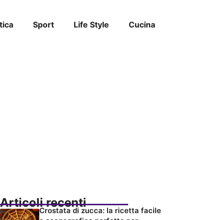
tica
Sport
Life Style
Cucina
Articoli recenti
Crostata di zucca: la ricetta facile