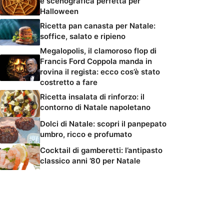
e scenografica perfetta per
Halloween
Ricetta pan canasta per Natale:
soffice, salato e ripieno
Megalopolis, il clamoroso flop di
Francis Ford Coppola manda in
rovina il regista: ecco cos’è stato
costretto a fare
Ricetta insalata di rinforzo: il
contorno di Natale napoletano
Dolci di Natale: scopri il panpepato
umbro, ricco e profumato
Cocktail di gamberetti: l’antipasto
classico anni ’80 per Natale