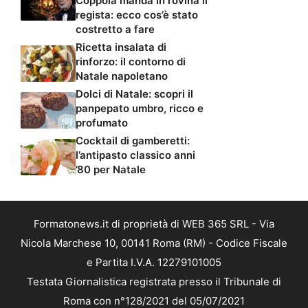
Coppola manda in rovina il
regista: ecco cos’è stato
costretto a fare
Ricetta insalata di
rinforzo: il contorno di
Natale napoletano
Dolci di Natale: scopri il
panpepato umbro, ricco e
profumato
Cocktail di gamberetti:
l’antipasto classico anni
’80 per Natale
Formatonews.it di proprietà di WEB 365 SRL - Via
Nicola Marchese 10, 00141 Roma (RM) - Codice Fiscale
e Partita I.V.A. 12279101005
Testata Giornalistica registrata presso il Tribunale di
Roma con n°128/2021 del 05/07/2021