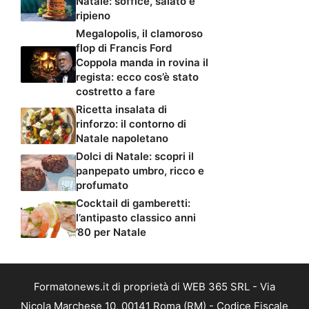
Natale: soffice, salato e
ripieno
Megalopolis, il clamoroso
flop di Francis Ford
Coppola manda in rovina il
regista: ecco cos’è stato
costretto a fare
Ricetta insalata di
rinforzo: il contorno di
Natale napoletano
Dolci di Natale: scopri il
panpepato umbro, ricco e
profumato
Cocktail di gamberetti:
l’antipasto classico anni
’80 per Natale
Formatonews.it di proprietà di WEB 365 SRL - Via
Nicola Marchese 10, 00141 Roma (RM) - Codice Fiscale