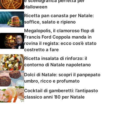
e scenografica perfetta per
Halloween
Ricetta pan canasta per Natale:
soffice, salato e ripieno
Megalopolis, il clamoroso flop di
Francis Ford Coppola manda in
rovina il regista: ecco cos’è stato
costretto a fare
Ricetta insalata di rinforzo: il
contorno di Natale napoletano
Dolci di Natale: scopri il panpepato
umbro, ricco e profumato
Cocktail di gamberetti: l’antipasto
classico anni ’80 per Natale