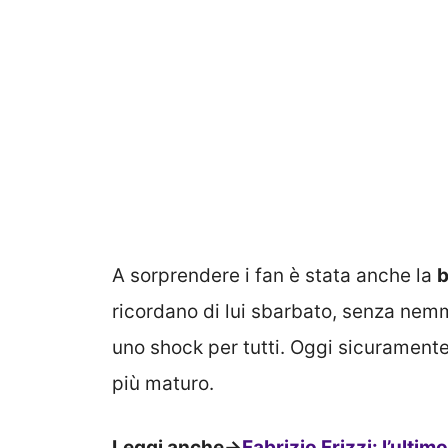
A sorprendere i fan è stata anche la
b
ricordano di lui sbarbato, senza nemm
uno shock per tutti. Oggi sicuramen
più maturo.
Leggi anche->
Fabrizio Frizzi: l’ulti