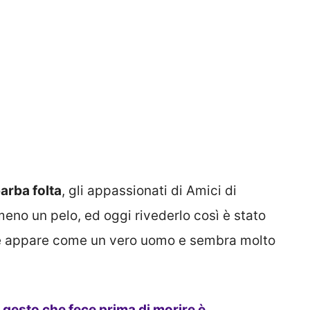
arba folta
, gli appassionati di Amici di
eno un pelo, ed oggi rivederlo così è stato
te appare come un vero uomo e sembra molto
mo gesto che fece prima di morire è