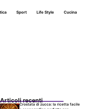
tica
Sport
Life Style
Cucina
Articoli recenti
Crostata di zucca: la ricetta facile