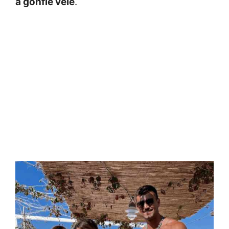
a gonfie vele
.