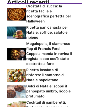
Articoli recenti
Crostata di zucca: la
ricetta facile e
scenografica perfetta per
Halloween
Ricetta pan canasta per
Natale: soffice, salato e
ripieno
Megalopolis, il clamoroso
flop di Francis Ford
Coppola manda in rovina il
regista: ecco cos’è stato
costretto a fare
Ricetta insalata di
rinforzo: il contorno di
Natale napoletano
Dolci di Natale: scopri il
panpepato umbro, ricco e
profumato
Cocktail di gamberetti: