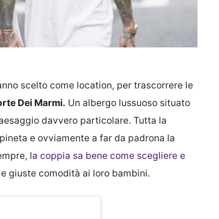
nno scelto come location, per trascorrere le
orte Dei Marmi.
Un albergo lussuoso situato
paesaggio davvero particolare. Tutta la
a pineta e ovviamente a far da padrona la
empre, l
a coppia sa bene come scegliere e
le giuste comodità ai loro bambini.