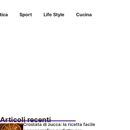
tica
Sport
Life Style
Cucina
Articoli recenti
Crostata di zucca: la ricetta facile