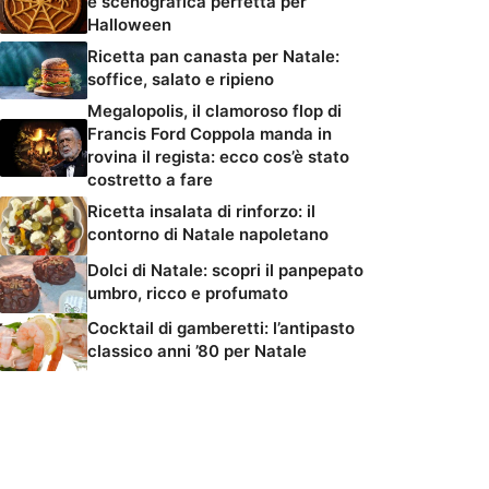
e scenografica perfetta per
Halloween
Ricetta pan canasta per Natale:
soffice, salato e ripieno
Megalopolis, il clamoroso flop di
Francis Ford Coppola manda in
rovina il regista: ecco cos’è stato
costretto a fare
Ricetta insalata di rinforzo: il
contorno di Natale napoletano
Dolci di Natale: scopri il panpepato
umbro, ricco e profumato
Cocktail di gamberetti: l’antipasto
classico anni ’80 per Natale