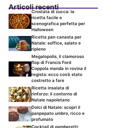
Articoli recenti
Crostata di zucca: la
ricetta facile e
scenografica perfetta per
Halloween
Ricetta pan canasta per
Natale: soffice, salato e
ripieno
Megalopolis, il clamoroso
flop di Francis Ford
Coppola manda in rovina il
regista: ecco cos’è stato
costretto a fare
Ricetta insalata di
rinforzo: il contorno di
Natale napoletano
Dolci di Natale: scopri il
panpepato umbro, ricco e
profumato
Cocktail di gamberetti: