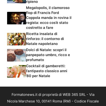
ripieno
Megalopolis, il clamoroso
flop di Francis Ford
Coppola manda in rovina il
regista: ecco cos’è stato
costretto a fare
Ricetta insalata di
rinforzo: il contorno di
Natale napoletano
Dolci di Natale: scopri il
panpepato umbro, ricco e
profumato
Cocktail di gamberetti:
l’antipasto classico anni
’80 per Natale
Formatonews.it di proprietà di WEB 365 SRL - Via
Nicola Marchese 10, 00141 Roma (RM) - Codice Fiscale