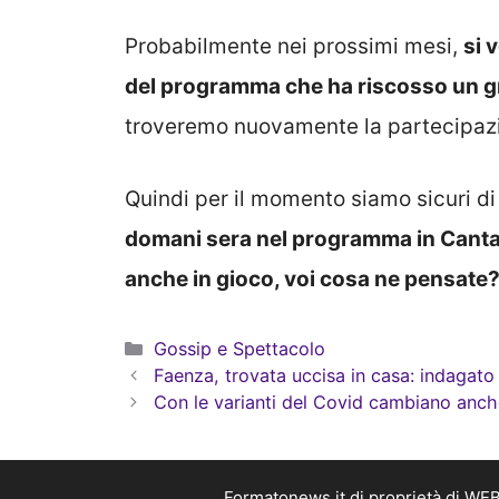
Probabilmente nei prossimi mesi,
si 
del programma che ha riscosso un 
troveremo nuovamente la partecipazio
Quindi per il momento siamo sicuri 
domani sera nel programma in Cantan
anche in gioco, voi cosa ne pensate
Categorie
Gossip e Spettacolo
Faenza, trovata uccisa in casa: indagato 
Con le varianti del Covid cambiano anche
Formatonews.it di proprietà di WEB