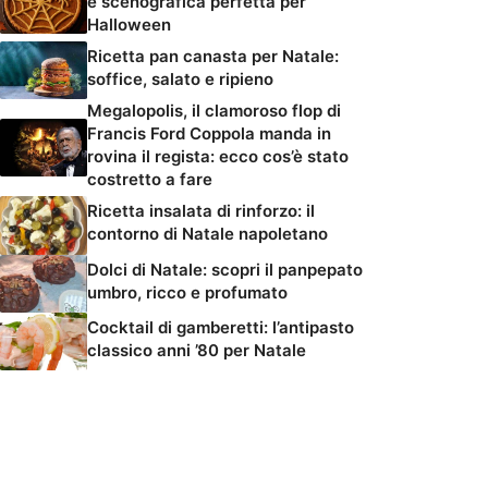
e scenografica perfetta per
Halloween
Ricetta pan canasta per Natale:
soffice, salato e ripieno
Megalopolis, il clamoroso flop di
Francis Ford Coppola manda in
rovina il regista: ecco cos’è stato
costretto a fare
Ricetta insalata di rinforzo: il
contorno di Natale napoletano
Dolci di Natale: scopri il panpepato
umbro, ricco e profumato
Cocktail di gamberetti: l’antipasto
classico anni ’80 per Natale