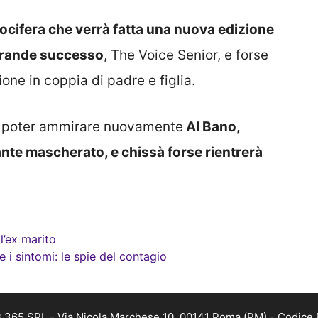
vocifera che verrà fatta una nuova edizione
grande successo
, The Voice Senior, e forse
ne in coppia di padre e figlia.
di poter ammirare nuovamente
Al Bano,
te mascherato, e chissà forse rientrerà
?
l’ex marito
 i sintomi: le spie del contagio
 365 SRL - Via Nicola Marchese 10, 00141 Roma (RM) - Codice F