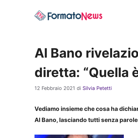
Vai
al
contenuto
Al Bano rivelazi
diretta: “Quella 
12 Febbraio 2021
di
Silvia Petetti
Vediamo insieme che cosa ha dichiarat
Al Bano, lasciando tutti senza parole