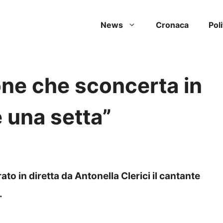
News
Cronaca
Poli
one che sconcerta in
è una setta”
o in diretta da Antonella Clerici il cantante
.