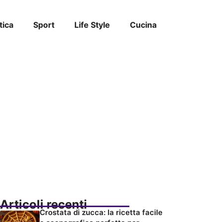
tica
Sport
Life Style
Cucina
Articoli recenti
Crostata di zucca: la ricetta facile