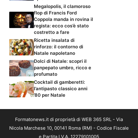
Megalopolis, il clamoroso
flop di Francis Ford
Coppola manda in rovina il
regista: ecco cos’è stato
costretto a fare
Ricetta insalata di
rinforzo: il contorno di
Natale napoletano
Dolci di Natale: scopri il
panpepato umbro, ricco e
profumato
Cocktail di gamberetti:
l’antipasto classico anni
’80 per Natale
Formatonews.it di proprietà di WEB 365 SRL - Via
Nicola Marchese 10, 00141 Roma (RM) - Codice Fiscale
e Partita I.V.A. 12279101005