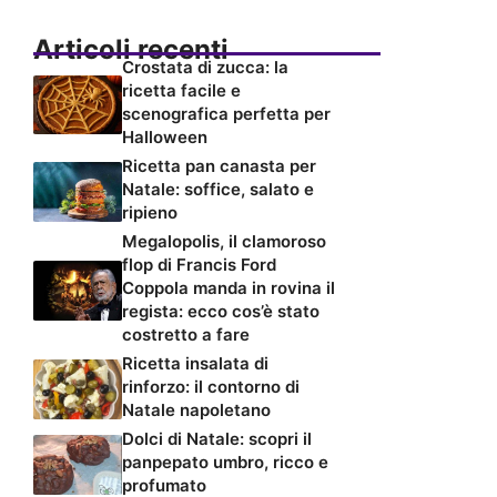
Articoli recenti
Crostata di zucca: la
ricetta facile e
scenografica perfetta per
Halloween
Ricetta pan canasta per
Natale: soffice, salato e
ripieno
Megalopolis, il clamoroso
flop di Francis Ford
Coppola manda in rovina il
regista: ecco cos’è stato
costretto a fare
Ricetta insalata di
rinforzo: il contorno di
Natale napoletano
Dolci di Natale: scopri il
panpepato umbro, ricco e
profumato