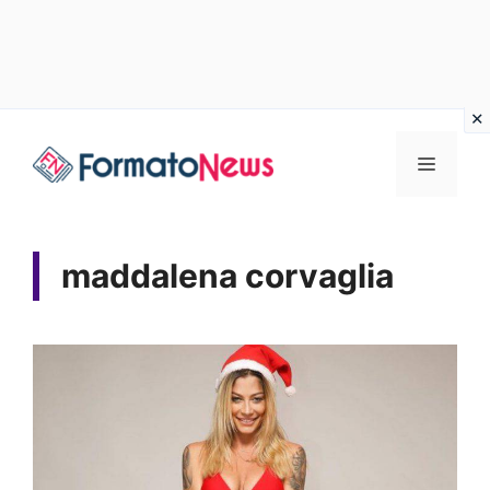
Vai
Menu
al
contenuto
maddalena corvaglia