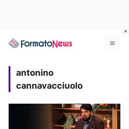
Vai
Menu
al
contenuto
antonino
cannavacciuolo