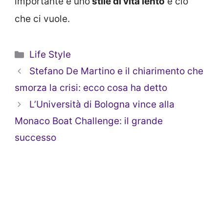
importante e uno
stile di vita lento
è ciò
che ci vuole.
Categorie
Life Style
Stefano De Martino e il chiarimento che
smorza la crisi: ecco cosa ha detto
L’Università di Bologna vince alla
Monaco Boat Challenge: il grande
successo