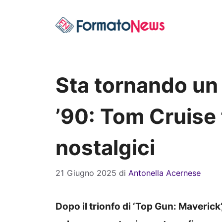
Vai
al
contenuto
Sta tornando un
’90: Tom Cruise fa
nostalgici
21 Giugno 2025
di
Antonella Acernese
Dopo il trionfo di ‘Top Gun: Maveric