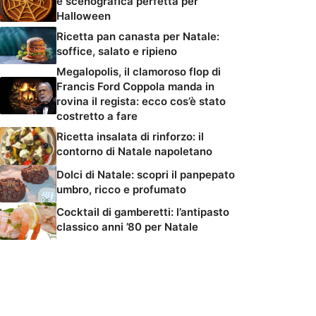
e scenografica perfetta per
Halloween
Ricetta pan canasta per Natale:
soffice, salato e ripieno
Megalopolis, il clamoroso flop di
Francis Ford Coppola manda in
rovina il regista: ecco cos’è stato
costretto a fare
Ricetta insalata di rinforzo: il
contorno di Natale napoletano
Dolci di Natale: scopri il panpepato
umbro, ricco e profumato
Cocktail di gamberetti: l’antipasto
classico anni ’80 per Natale