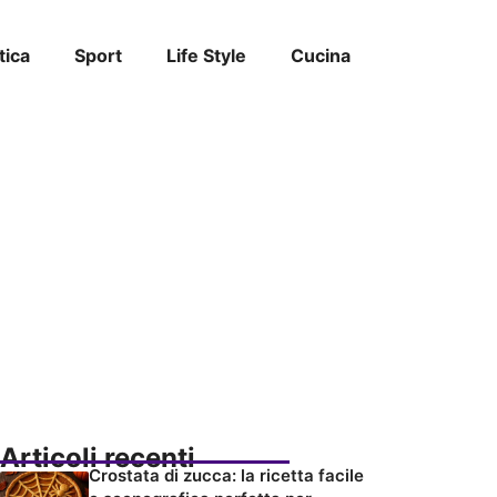
tica
Sport
Life Style
Cucina
Articoli recenti
Crostata di zucca: la ricetta facile