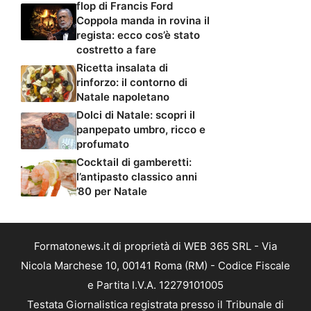
flop di Francis Ford
Coppola manda in rovina il
regista: ecco cos’è stato
costretto a fare
Ricetta insalata di
rinforzo: il contorno di
Natale napoletano
Dolci di Natale: scopri il
panpepato umbro, ricco e
profumato
Cocktail di gamberetti:
l’antipasto classico anni
’80 per Natale
Formatonews.it di proprietà di WEB 365 SRL - Via
Nicola Marchese 10, 00141 Roma (RM) - Codice Fiscale
e Partita I.V.A. 12279101005
Testata Giornalistica registrata presso il Tribunale di