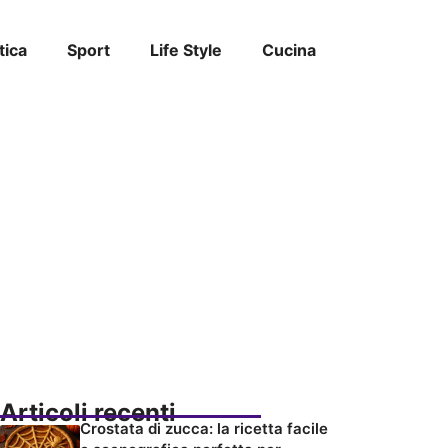
tica
Sport
Life Style
Cucina
Articoli recenti
Crostata di zucca: la ricetta facile