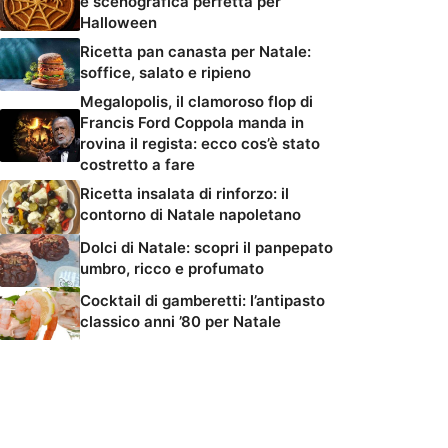
e scenografica perfetta per
Halloween
Ricetta pan canasta per Natale:
soffice, salato e ripieno
Megalopolis, il clamoroso flop di
Francis Ford Coppola manda in
rovina il regista: ecco cos’è stato
costretto a fare
Ricetta insalata di rinforzo: il
contorno di Natale napoletano
Dolci di Natale: scopri il panpepato
umbro, ricco e profumato
Cocktail di gamberetti: l’antipasto
classico anni ’80 per Natale